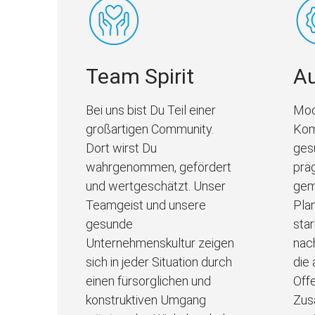
Team Spirit
Au
Bei uns bist Du Teil einer
Mod
großartigen Community.
Kom
Dort wirst Du
ges
wahrgenommen, gefördert
prä
und wertgeschätzt. Unser
gem
Teamgeist und unsere
Pla
gesunde
sta
Unternehmenskultur zeigen
nac
sich in jeder Situation durch
die
einen fürsorglichen und
Off
konstruktiven Umgang
Zus