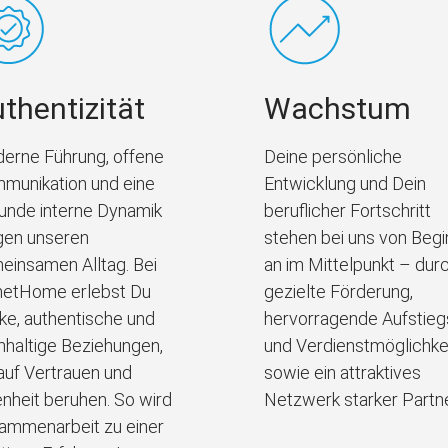
thentizität
Wachstum
erne Führung, offene
Deine persönliche
munikation und eine
Entwicklung und Dein
unde interne Dynamik
beruflicher Fortschritt
gen unseren
stehen bei uns von Begi
einsamen Alltag. Bei
an im Mittelpunkt – dur
netHome erlebst Du
gezielte Förderung,
rke, authentische und
hervorragende Aufstieg
hhaltige Beziehungen,
und Verdienstmöglichke
 auf Vertrauen und
sowie ein attraktives
enheit beruhen. So wird
Netzwerk starker Partne
ammenarbeit zu einer